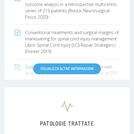
outcome analysis in a retrospective multicentric
series of 213 patients (Rivista: Neurosurgical
Focus 2020)
Conventional treatments and surgical margins of
maneuvering for spinal cord injury management
Libro: Spinal Cord Injury (SCI) Repair Strategies (
Elsevier 2019)
Surgical Outcomes and Their Correlation with
VISUALIZZA ALTRE INFORMAZIONI
Increasing Surgical Experience in a Series of 250
Ruptured or Unruptured Aneurysms Undergoing
Microsurgical Clipping (Rivista: World
Neurosurgery 2019)
RADIONECROSI: UNA FALSA DIAGNOSI DI RIPRESA
TUMORALE( 68° congresso nazionale SINCH
2019)
PATOLOGIE TRATTATE