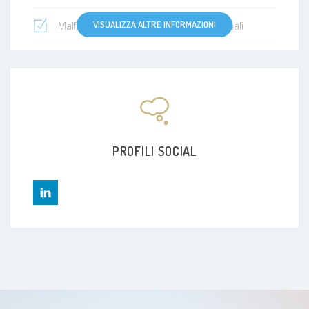
VISUALIZZA ALTRE INFORMAZIONI
Malformazioni vascolari cerebrali e spinali
Tumori spinali
Brachialgia
Fratture Vertebrali
PROFILI SOCIAL
Nevralgie
Sindrome del tunnel carpale
Stenosi spinale
Mal di schiena