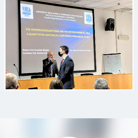
Dottore attento , empatico e
molto preparato . Mi ha messo
subito a mio agio, spiegando tutto
con chiarezza. Ho apprezzato
molto la sua empatia e la capacità
di tranquillizzarmi in un momento
non semplice. Competente, umano
e disponibile: qualità che fanno la
differenza.
Paziente